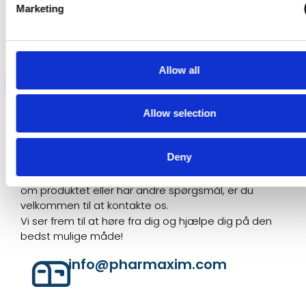
Kontakt os
Marketing
Hudsalve til hele familien siden 1947
Allow all
HELOSAN®
HAR DU NOGLE
Allow selection
SPØRGSMÅL?
Har du spørgsmål om vores produkter eller
Deny
bekymringer om Helosan hudsalve? Vi er her for at
hjælpe dig! Uanset om du ønsker mere information
om produktet eller har andre spørgsmål, er du
velkommen til at kontakte os.
Vi ser frem til at høre fra dig og hjælpe dig på den
bedst mulige måde!
info@pharmaxim.com