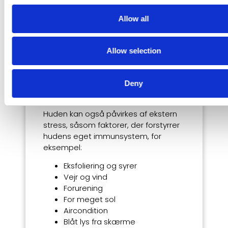
Allow all
Eksterne faktorer,
Allow selection
der påvirker
Deny
huden
Huden kan også påvirkes af ekstern
stress, såsom faktorer, der forstyrrer
hudens eget immunsystem, for
eksempel:
Eksfoliering og syrer
Vejr og vind
Forurening
For meget sol
Aircondition
Blåt lys fra skærme