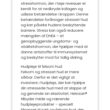
stresshormon, der i høje niveauer er
kendt for at nedbryde kollagen og
udløse betændelse i kroppen. Denne
betændelse forårsager stresset hud
og kan påvirke hudens beskyttende
barriere. Stress kan også reducere
mængden af DHEA – et
genopbyggende ungdoms- og
vitalitetshormon, der hjælper med at
danne antistoffer til immunsystemet
og beskytter mod for tidlig aldring.
Hudpleje til følsom hud
Følsom og stresset hud er mere
sårbar. Derfor er det vigtigt at
investere i hudpleje, der kan hjælpe
din stressede hud med at slappe af
og genvinde sin elasticitet. Helosan®
tilbyder milde og nærende
hudplejeprodukter – specielt
tilpasset til sart og følsom hud, der