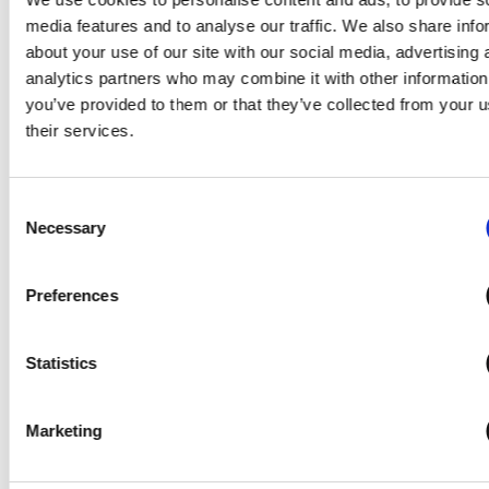
tørhed. Nogle menneskers hud er
media features and to analyse our traffic. We also share info
naturligt følsom, selv når den er godt
fugtet. Der er mange ting, der kan
about your use of our site with our social media, advertising 
gøre huden stresset og følsom. For
analytics partners who may combine it with other information
meget indre stress påvirker os og
you’ve provided to them or that they’ve collected from your u
vores helbred negativt – og det
their services.
afspejles også i huden. Alt fra
forurening, sol og vind til overdreven
eksfoliering kan stresse huden. Men
Consent
hvordan viser stress sig på huden, og
Necessary
Selection
hvordan kan du beskytte dig mod
det? Her gennemgår vi nogle af de
forskellige årsager til hudstress ud
Preferences
over en stressende livsstil i sig selv,
de konsekvenser det kan have, og
selvfølgelig hvordan du bedst kan
Statistics
beskytte din hud mod stressens
påvirkninger.
Marketing