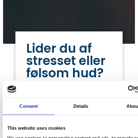
Lider du af
stresset eller
følsom hud?
SÅDAN LINDER DU
Consent
Details
Abou
DET
Tør hud på kroppen er ofte følsom,
This website uses cookies
men følsom hud skyldes ikke altid
We use cookies to personalise content and ads, to provide s